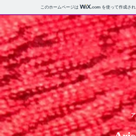
このホームページは
.com
を使って作成され
ア